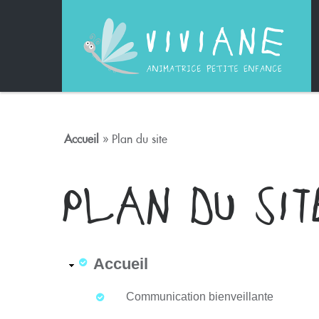
Skip to navigation
Aller au contenu principal
VIVIANE PETIT
Accueil
» Plan du site
VOUS ÊTES IC
PLAN DU SI
Accueil
Communication bienveillante