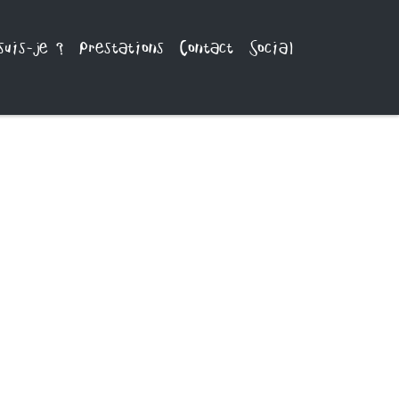
suis-je ?
Prestations
Contact
Social
ATELIERS DE SIGNE, CONTES ET CHANT